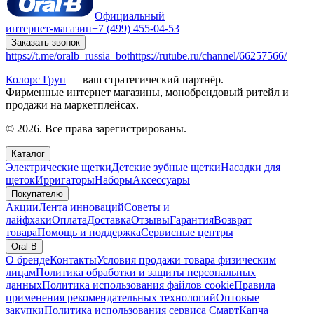
Официальный
интернет-магазин
+7 (499) 455-04-53
Заказать звонок
https://t.me/oralb_russia_bot
https://rutube.ru/channel/66257566/
Колорс Груп
— ваш стратегический партнёр.
Фирменные интернет магазины, монобрендовый ритейл и
продажи на маркетплейсах.
© 2026. Все права зарегистрированы.
Каталог
Электрические щетки
Детские зубные щетки
Насадки для
щеток
Ирригаторы
Наборы
Аксессуары
Покупателю
Акции
Лента инноваций
Советы и
лайфхаки
Оплата
Доставка
Отзывы
Гарантия
Возврат
товара
Помощь и поддержка
Сервисные центры
Oral-B
О бренде
Контакты
Условия продажи товара физическим
лицам
Политика обработки и защиты персональных
данных
Политика использования файлов cookie
Правила
применения рекомендательных технологий
Оптовые
закупки
Политика использования сервиса СмартКапча