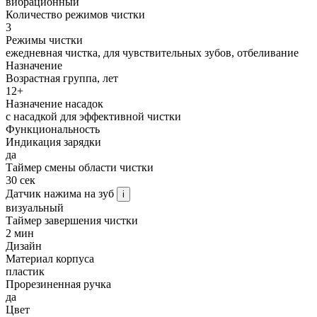
вибрационный
Количество режимов чистки
3
Режимы чистки
ежедневная чистка, для чувствительных зубов, отбеливание
Назначение
Возрастная группа, лет
12+
Назначение насадок
с насадкой для эффективной чистки
Функциональность
Индикация зарядки
да
Таймер смены области чистки
30 сек
Датчик нажима на зуб
i
визуальный
Таймер завершения чистки
2 мин
Дизайн
Материал корпуса
пластик
Прорезиненная ручка
да
Цвет