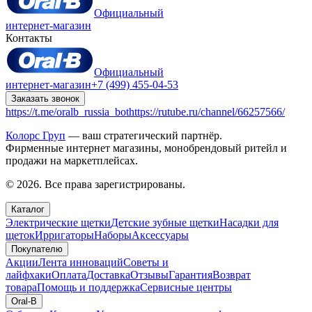
Официальный
интернет-магазин
Контакты
Официальный
интернет-магазин
+7 (499) 455-04-53
Заказать звонок
https://t.me/oralb_russia_bot
https://rutube.ru/channel/66257566/
Колорс Груп
— ваш стратегический партнёр.
Фирменные интернет магазины, монобрендовый ритейл и
продажи на маркетплейсах.
© 2026. Все права зарегистрированы.
Каталог
Электрические щетки
Детские зубные щетки
Насадки для
щеток
Ирригаторы
Наборы
Аксессуары
Покупателю
Акции
Лента инноваций
Советы и
лайфхаки
Оплата
Доставка
Отзывы
Гарантия
Возврат
товара
Помощь и поддержка
Сервисные центры
Oral-B