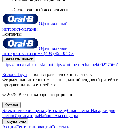
Эксклюзивный ассортимент
Официальный
интернет-магазин
Контакты
Официальный
интернет-магазин
+7 (499) 455-04-53
Заказать звонок
https://t.me/oralb_russia_bot
https://rutube.ru/channel/66257566/
Колорс Груп
— ваш стратегический партнёр.
Фирменные интернет магазины, монобрендовый ритейл и
продажи на маркетплейсах.
© 2026. Все права зарегистрированы.
Каталог
Электрические щетки
Детские зубные щетки
Насадки для
щеток
Ирригаторы
Наборы
Аксессуары
Покупателю
Акции
Лента инноваций
Советы и