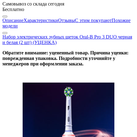
Самовывоз со склада
сегодня
Бесплатно
Описание
Характеристики
Отзывы
С этим покупают
Похожие
модели
Набор электрических зубных щеток Oral-B Pro 3 DUO черная
и белая (2 шт) (УЦЕНКА)
Обратите внимание: уцененный товар. Причина уценки:
поврежденная упаковка. Подробности уточняйте у
менеджеров при оформлении заказа.