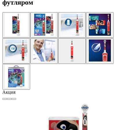
футляром
Акция