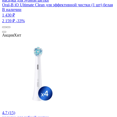
насадка для зубной щетки
Oral-B iO Ultimate Clean для эффективной чистки (1 шт) белая
В наличии
1 430 ₽
2 159 ₽
-33%
Акция
Хит
4.7 (15)