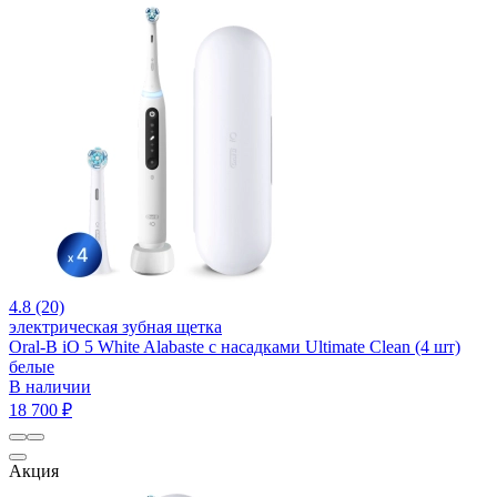
4.8 (20)
электрическая зубная щетка
Oral-B iO 5 White Alabaste с насадками Ultimate Clean (4 шт)
белые
В наличии
18 700 ₽
Акция