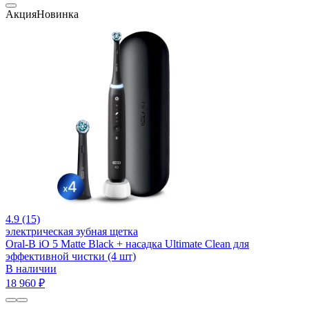
Акция
Новинка
4.9 (15)
электрическая зубная щетка
Oral-B iO 5 Matte Black + насадка Ultimate Clean для
эффективной чистки (4 шт)
В наличии
18 960 ₽