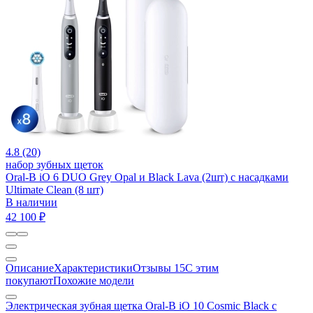
4.8 (20)
набор зубных щеток
Oral-B iO 6 DUO Grey Opal и Black Lava (2шт) с насадками
Ultimate Clean (8 шт)
В наличии
42 100 ₽
Описание
Характеристики
Отзывы
15
С этим
покупают
Похожие модели
Электрическая зубная щетка Oral-B iO 10 Cosmic Black c