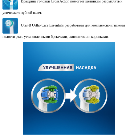
Вращение головки CrossAction помогает щетинкам разрыхлять и
уничтожать зубной налет.
Oral-B Ortho Care Essentials разработаны для комплексной гигиены
полости рта с установленными брекетами, имплантами и коронками.