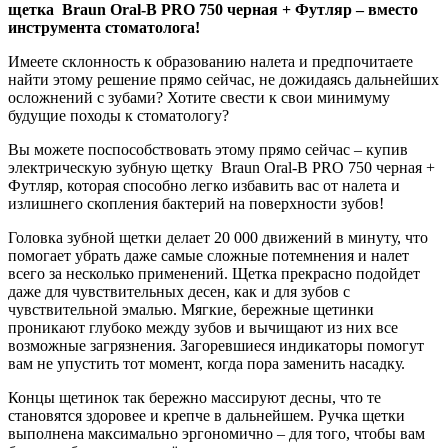
щетка Braun Oral-B PRO 750 черная + Футляр – вместо
инструмента стоматолога!
Имеете склонность к образованию налета и предпочитаете
найти этому решение прямо сейчас, не дожидаясь дальнейших
осложнений с зубами? Хотите свести к свои минимуму
будущие походы к стоматологу?
Вы можете поспособствовать этому прямо сейчас – купив
электрическую зубную щетку Braun Oral-B PRO 750 черная +
Футляр, которая способно легко избавить вас от налета и
излишнего скопления бактерий на поверхности зубов!
Головка зубной щетки делает 20 000 движений в минуту, что
помогает убрать даже самые сложные потемнения и налет
всего за несколько применений. Щетка прекрасно подойдет
даже для чувствительных десен, как и для зубов с
чувствительной эмалью. Мягкие, бережные щетинки
проникают глубоко между зубов и вычищают из них все
возможные загрязнения. Загоревшиеся индикаторы помогут
вам не упустить тот момент, когда пора заменить насадку.
Концы щетинок так бережно массируют десны, что те
становятся здоровее и крепче в дальнейшем. Ручка щетки
выполнена максимально эргономично – для того, чтобы вам