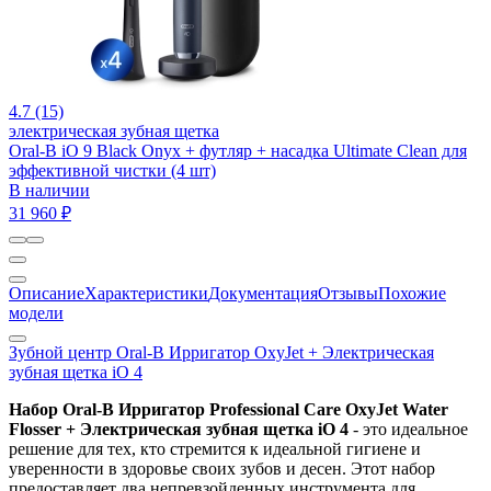
4.7 (15)
электрическая зубная щетка
Oral-B iO 9 Black Onyx + футляр + насадка Ultimate Clean для
эффективной чистки (4 шт)
В наличии
31 960 ₽
Описание
Характеристики
Документация
Отзывы
Похожие
модели
Зубной центр Oral-B Ирригатор OxyJet + Электрическая
зубная щетка iO 4
Набор Oral-B Ирригатор Professional Care OxyJet Water
Flosser + Электрическая зубная щетка iO 4
- это идеальное
решение для тех, кто стремится к идеальной гигиене и
уверенности в здоровье своих зубов и десен. Этот набор
предоставляет два непревзойденных инструмента для