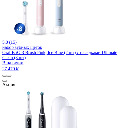
5.0 (15)
набор зубных щеток
Oral-B iO 3 Brush Pink, Ice Blue (2 шт) с насадками Ultimate
Clean (8 шт)
В наличии
27 470 ₽
Акция