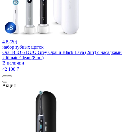
4.8 (20)
набор зубных щеток
Oral-B iO 6 DUO Grey Opal и Black Lava (2шт) с насадками
Ultimate Clean (8 шт)
В наличии
42 100 ₽
Акция