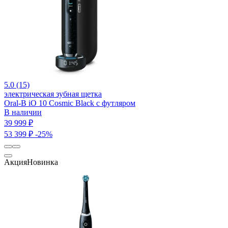
5.0 (15)
электрическая зубная щетка
Oral-B iO 10 Cosmic Black c футляром
В наличии
39 999 ₽
53 399 ₽
-25%
Акция
Новинка