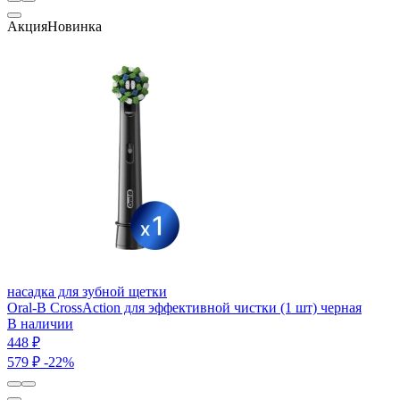
Акция
Новинка
насадка для зубной щетки
Oral-B CrossAction для эффективной чистки (1 шт) черная
В наличии
448 ₽
579 ₽
-22%