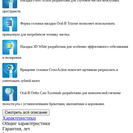
Насадка Floss Action разработана для глубокой чистки межзубных
пространств.
Форма головки насадки Oral-B Trizone позволяет использовать
привычную для потребителя технику чистки.
Насадка 3D White разработана для особенно эффективного отбеливания
и полировки.
Вращение головки CrossAction помогает щетинкам разрыхлять и
уничтожать зубной налет.
Oral-B Ortho Care Essentials разработаны для комплексной гигиены
полости рта с установленными брекетами, имплантами и коронками.
Смотреть всё описание
Характеристики
Общие характеристики
Гарантия, лет