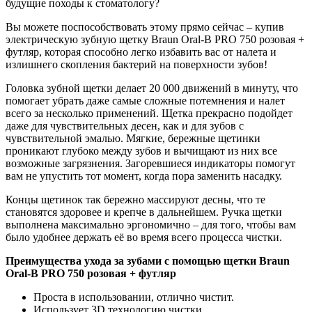
будущие походы к стоматологу?
Вы можете поспособствовать этому прямо сейчас – купив
электрическую зубную щетку Braun Oral-B PRO 750 розовая +
футляр, которая способно легко избавить вас от налета и
излишнего скопления бактерий на поверхности зубов!
Головка зубной щетки делает 20 000 движений в минуту, что
помогает убрать даже самые сложные потемнения и налет
всего за несколько применений. Щетка прекрасно подойдет
даже для чувствительных десен, как и для зубов с
чувствительной эмалью. Мягкие, бережные щетинки
проникают глубоко между зубов и вычищают из них все
возможные загрязнения. Загоревшиеся индикаторы помогут
вам не упустить тот момент, когда пора заменить насадку.
Концы щетинок так бережно массируют десны, что те
становятся здоровее и крепче в дальнейшем. Ручка щетки
выполнена максимально эргономично – для того, чтобы вам
было удобнее держать её во время всего процесса чистки.
Преимущества ухода за зубами с помощью щетки Braun
Oral-B PRO 750 розовая + футляр
Проста в использовании, отлично чистит.
Использует 3D технологию чистки.