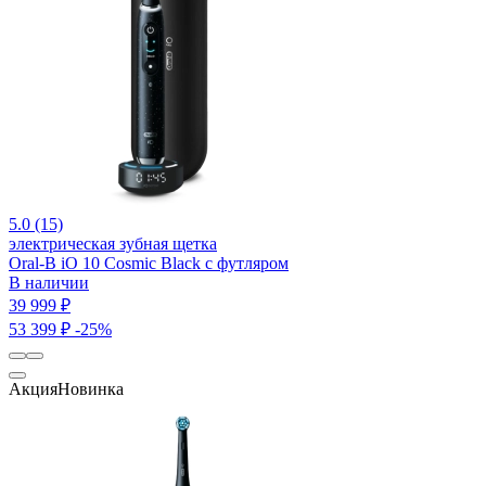
5.0 (15)
электрическая зубная щетка
Oral-B iO 10 Cosmic Black c футляром
В наличии
39 999 ₽
53 399 ₽
-25%
Акция
Новинка