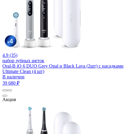
4.9 (35)
набор зубных щеток
Oral-B iO 6 DUO Grey Opal и Black Lava (2шт) с насадками
Ultimate Clean (4 шт)
В наличии
39 680 ₽
Акция