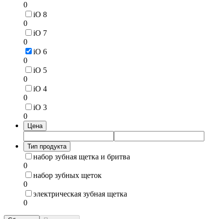
0
iO 8
0
iO 7
0
iO 6
0
iO 5
0
iO 4
0
iO 3
0
Цена
Тип продукта
набор зубная щетка и бритва
0
набор зубных щеток
0
электрическая зубная щетка
0