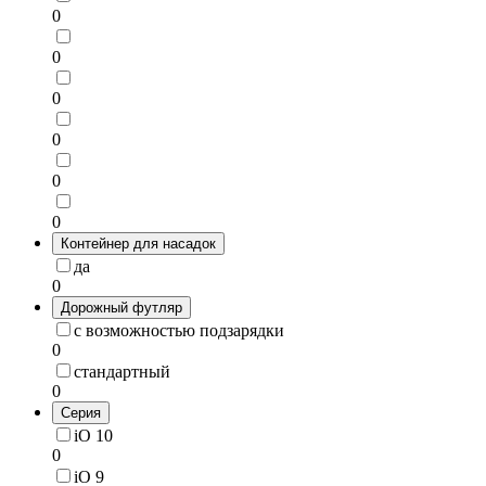
0
0
0
0
0
0
Контейнер для насадок
да
0
Дорожный футляр
с возможностью подзарядки
0
стандартный
0
Серия
iO 10
0
iO 9