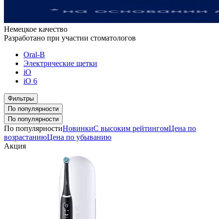
Немецкое качество
Разработано при участии стоматологов
Oral-B
Электрические щетки
iO
iO 6
Фильтры
По популярности
По популярности
По популярности
Новинки
С высоким рейтингом
Цена по
возрастанию
Цена по убыванию
Акция