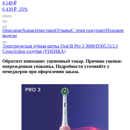
4 149 ₽
6 439 ₽
-35%
Описание
Характеристики
Отзывы
С этим покупают
Похожие
модели
Электрическая зубная щетка Oral-B Pro 3 3000/D505.513.3
CrossAction голубая (УЦЕНКА)
Обратите внимание: уцененный товар. Причина уценки:
поврежденная упаковка. Подробности уточняйте у
менеджеров при оформлении заказа.